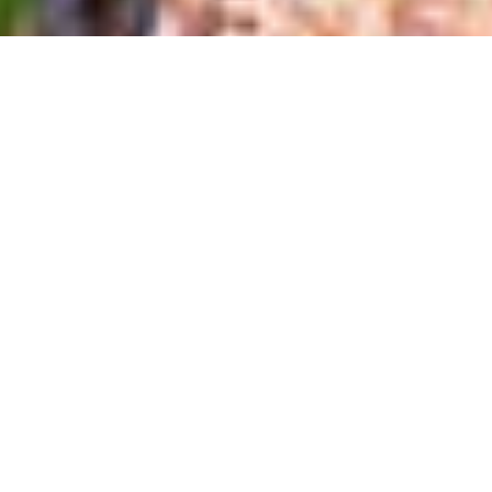
2026/06/20
NEWS
お待たせしました、Happy Juice 2025発売しました！